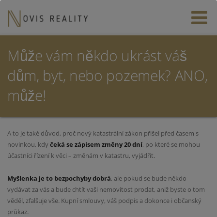
Může vám někdo ukrást váš
dům, byt, nebo pozemek? ANO,
může!
A to je také důvod, proč nový katastrální zákon přišel před časem s
novinkou, kdy
čeká se zápisem změny 20 dní
, po které se mohou
účastníci řízení k věci – změnám v katastru, vyjádřit.
Myšlenka je to bezpochyby dobrá
, ale pokud se bude někdo
vydávat za vás a bude chtít vaši nemovitost prodat, aniž byste o tom
věděl, zfalšuje vše. Kupní smlouvy, váš podpis a dokonce i občanský
průkaz.