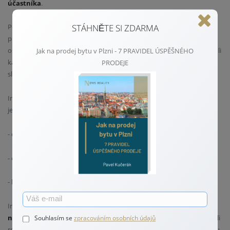
účastníka
.
STÁHNĚTE SI ZDARMA
Pokud má zájemce o službu datovou schránku, může si službu zřídit
přes webovou aplikaci bez nutnosti návštěvy katastrálního ú řadu. V
ostatních případech lze o z řízení služby zažádat osobně na kterémkoli
Jak na prodej bytu v Plzni - 7 PRAVIDEL ÚSPĚŠNÉHO
katastrálním úřadu;
žádosti o službu jsou vyřizovány na počkání
a
PRODEJE
služba je aktivní hned po zaplacení úplaty.
Informace o změnách jsou uživateli služby zasílány na jeho žádost
jedním ze způsobů:
- do datové schránky nebo
- elektronickou poštou nebo
- krátkou textovou zprávou (SMS).
Informace o změnách katastru v rozsahu
0 - 20 sledovaných
nemovitostí stojí 200,- Kč
. Jsem toho názoru, že za dvě stovky (nikoli
Souhlasím se
zpracováním osobních údajů
ročně, ale napořád) stojí za to, abyste měli váš majetek pod kontrolou.