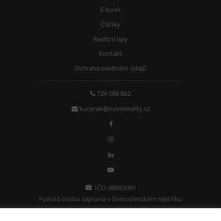
E-book
Články
Realitní tipy
Kontakt
Ochrana osobních údajů
724 588 862
kucerak@novisreality.cz
IČO: 88653391
Fyzická osoba zapsaná v živnostenském rejstříku