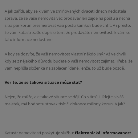
A jak zařídí, aby se k vám ve zmiňovaných dvaceti dnech nedostala
zpráva, že se vaše nemovitá věc prodává? Jen zajde na poštu a nechá
si za pár korun přesměrovat vaši poštu kamkoli bude chtít. A i přesto,
že vám katastr zašle dopis o tom, že prodáváte nemovitost, k vám se
tato informace nedostane.
A kdy se dozvíte, že vaši nemovitost vlastní někdo jiný? Až ve chvíli,
kdy se z nějakého důvodu budete o vaši nemovitost zajímat. Třeba, že
vám nepřišla složenka na zaplacení daně. Jenže, to už bude pozdě.
Věříte, že se taková situace může stát?
Nejen, že může, ale takové situace se dějí. Co s tím? Hlídejte si váš
majetek, má hodnotu stovek tisíc či dokonce miliony korun. A jak?
Katastr nemovitostí poskytuje službu:
Elektronická informovanost