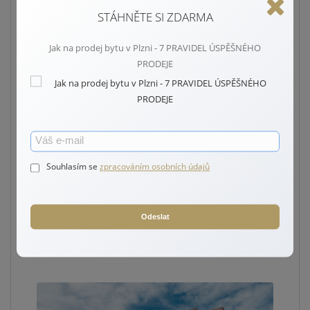
Vyberte typ nemovitosti:
STÁHNĚTE SI ZDARMA
Jak na prodej bytu v Plzni - 7 PRAVIDEL ÚSPĚŠNÉHO
PRODEJE
Souhlasím se
zpracováním osobních údajů
Odeslat
Byt