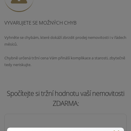
VYVARUJETE SE MOŽNÝCH CHYB
Vyhněte se chybám, které dokáží zbrzdit prodej nemovitosti i v řádech
měsíců.
Chybně určená tržní cena Vám přináší komplikace a starosti, zbytečně
tedy neriskujte.
Spočítejte si tržní hodnotu vaší nemovitosti
ZDARMA: