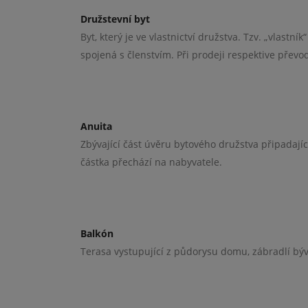
Družstevní byt
Byt, který je ve vlastnictví družstva. Tzv. „vlast
spojená s členstvím. Při prodeji respektive převo
Anuita
Zbývající část úvěru bytového družstva připadající
částka přechází na nabyvatele.
Balkón
Terasa vystupující z půdorysu domu, zábradlí býv