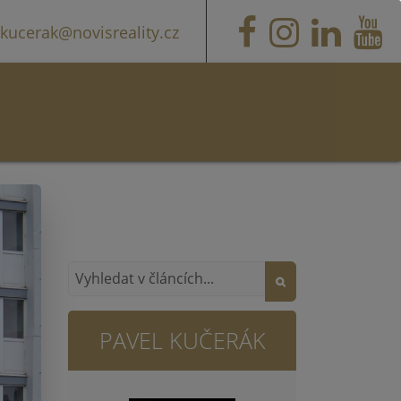
kucerak@novisreality.cz
PAVEL KUČERÁK