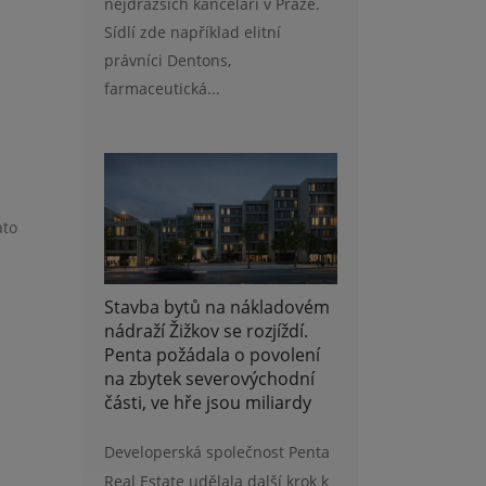
nejdražších kanceláří v Praze.
Sídlí zde například elitní
právníci Dentons,
farmaceutická...
ato
Stavba bytů na nákladovém
nádraží Žižkov se rozjíždí.
Penta požádala o povolení
na zbytek severovýchodní
části, ve hře jsou miliardy
Developerská společnost Penta
Real Estate udělala další krok k