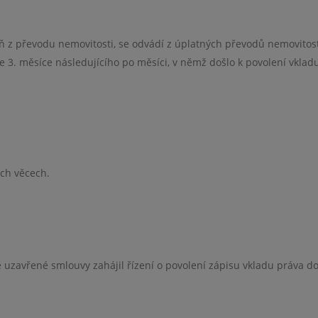
aň z převodu nemovitosti, se odvádí z úplatných převodů nemovitos
ce 3. měsíce následujícího po měsíci, v němž došlo k povolení vklad
ch věcech.
ě uzavřené smlouvy zahájil řízení o povolení zápisu vkladu práva d