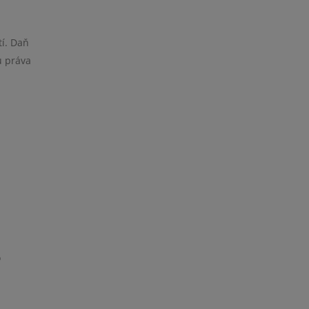
tí. Daň
u práva
o