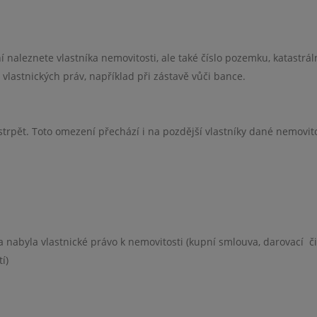
 naleznete vlastníka nemovitosti, ale také číslo pozemku, katastrál
lastnických práv, například při zástavě vůči bance.
trpět. Toto omezení přechází i na pozdější vlastníky dané nemovito
ba nabyla vlastnické právo k nemovitosti (kupní smlouva, darovací
či
í)