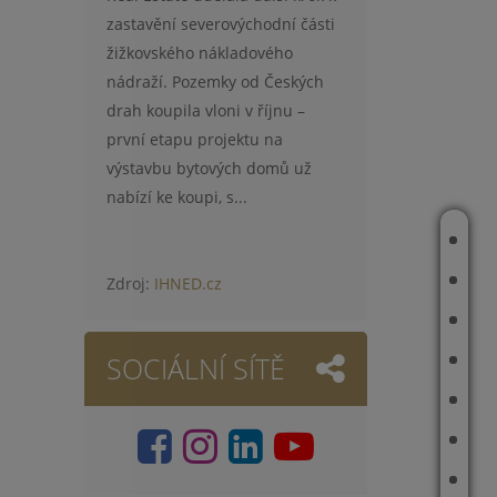
zastavění severovýchodní části
žižkovského nákladového
nádraží. Pozemky od Českých
drah koupila vloni v říjnu –
první etapu projektu na
výstavbu bytových domů už
nabízí ke koupi, s...
ÚVOD
O MNĚ
Zdroj:
IHNED.cz
NOVÉ NEMOVITOSTI
SOCIÁLNÍ SÍTĚ
TOP NABÍDKA
REALIZOVANÉ ZAKÁZKY
ODHAD CENY NEMOVITOSTI
REFERENCE