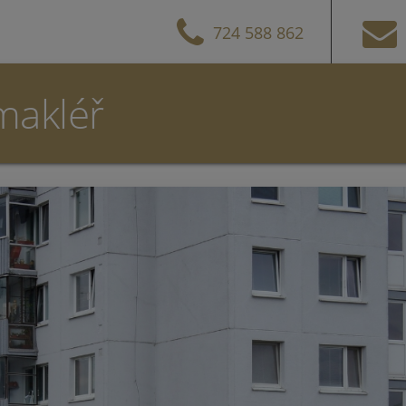
724 588 862
makléř