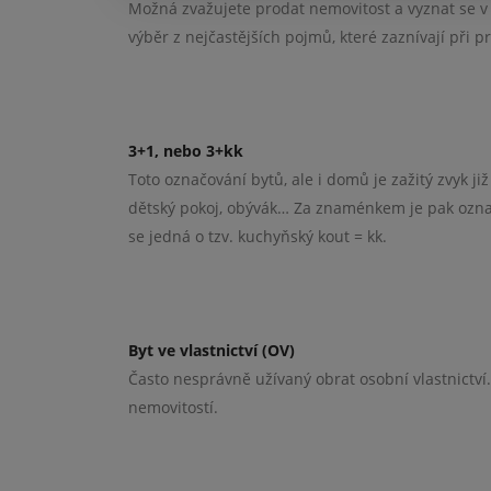
Možná zvažujete prodat nemovitost a vyznat se v t
výběr z nejčastějších pojmů, které zaznívají při p
3+1, nebo 3+kk
Toto označování bytů, ale i domů je zažitý zvyk j
dětský pokoj, obývák… Za znaménkem je pak ozna
se jedná o tzv. kuchyňský kout = kk.
Byt ve vlastnictví (OV)
Často nesprávně užívaný obrat osobní vlastnictví.
nemovitostí.