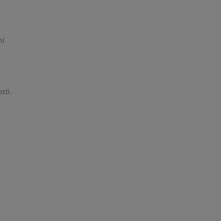
ní
sti.