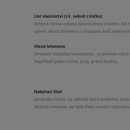
List vlastnictví (LV, neboli LVéčko)
Veřejná listina vydaná katastrálním úřadem. Na ní
území, věcná břemena a případná další omezené v
Věcné břemeno
Omezení vlastníka nemovitosti - je povinen něco s
Například právo chůze, jízdy, právo studny.
Nabývací titul
Zpravidla listina, na základě které konkrétní oso
dědická smlouva, ale také třeba soudní rozhodnut