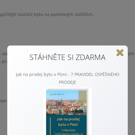
pičtější součást bytu na panelových sídlištích.
 – zapsaná v katastru. Jeho hlavním úkolem je pronajímat byty svým
STÁHNĚTE SI ZDARMA
h práva.
Jak na prodej bytu v Plzni - 7 PRAVIDEL ÚSPĚŠNÉHO
PRODEJE
, správu či opravy společných prostor domu.