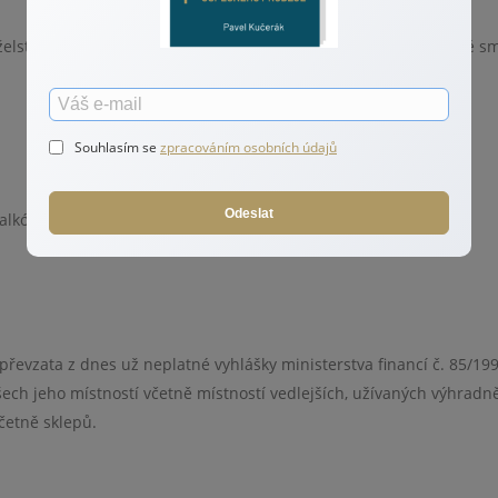
lství. Vlastní-li například nemovitost právě v SJM, musí veškeré s
Souhlasím se
zpracováním osobních údajů
Odeslat
alkónů a lodžií.
převzata z dnes už neplatné vyhlášky ministerstva financí č. 85/199
ech jeho místností včetně místností vedlejších, užívaných výhradn
četně sklepů.