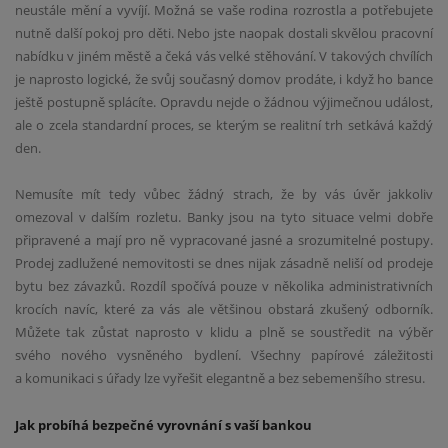
neustále mění a vyvíjí. Možná se vaše rodina rozrostla a potřebujete
nutně další pokoj pro děti. Nebo jste naopak dostali skvělou pracovní
nabídku v jiném městě a čeká vás velké stěhování. V takových chvílích
je naprosto logické, že svůj současný domov prodáte, i když ho bance
ještě postupně splácíte. Opravdu nejde o žádnou výjimečnou událost,
ale o zcela standardní proces, se kterým se realitní trh setkává každý
den.
Nemusíte mít tedy vůbec žádný strach, že by vás úvěr jakkoliv
omezoval v dalším rozletu. Banky jsou na tyto situace velmi dobře
připravené a mají pro ně vypracované jasné a srozumitelné postupy.
Prodej zadlužené nemovitosti se dnes nijak zásadně neliší od prodeje
bytu bez závazků. Rozdíl spočívá pouze v několika administrativních
krocích navíc, které za vás ale většinou obstará zkušený odborník.
Můžete tak zůstat naprosto v klidu a plně se soustředit na výběr
svého nového vysněného bydlení. Všechny papírové záležitosti
a komunikaci s úřady lze vyřešit elegantně a bez sebemenšího stresu.
Jak probíhá bezpečné vyrovnání s vaší bankou