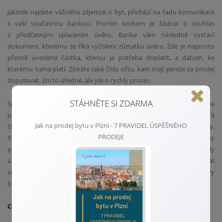
Jakmile najdete vážného zájemce o byt, přichází na řadu komunikace
s vaší současnou bankou. Prvním krokem je žádost o souhlas
s předčasným splacením úvěru. Banka vám následně vystaví
dokument, kterému se říká vyčíslení zůstatku úvěru. Zde je naprosto
přesně uvedena částka, kterou je potřeba doplatit, a datum, ke
kterému suma platí. Získáte také číslo účtu, kam mají peníze za prodej
doputovat. Zní to úředně, ale jde o rychlý proces.
STÁHNĚTE SI ZDARMA
Správné načasování hraje v této fázi klíčovou roli, ale není třeba
panikařit. Vyčíslení má vždy svou omezenou platnost, obvykle to bývá
Jak na prodej bytu v Plzni - 7 PRAVIDEL ÚSPĚŠNÉHO
třicet dní. Proto je nutné vše dobře sladit s podpisem kupní smlouvy.
PRODEJE
Přesně v tento moment oceníte pomoc profesionála, který na termíny
pečlivě dohlédne. Zajistí, aby na sebe kroky plynule navazovaly
a nevznikly žádné prodlevy. Vy se tak nemusíte starat o kalendář a bát
se, že důležitý termín propásnete. Vše poběží jako po drátkách a vy
budete mít neustále dokonalý přehled.
Co se děje při převodu peněz a smazání zástavy