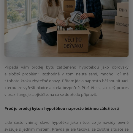
Připadá vám prodej bytu zatíženého hypotékou jako obrovský
a složitý problém? Rozhodně v tom nejste sami, mnoho lidí má
z tohoto kroku zbytečné obavy. Přitom jde o naprosto běžnou situaci,
kterou lze vyřešit hladce a zcela bezpečně. Přečtěte si, jak celý proces
v praxi funguje, a zjistěte, na co se dopředu připravit.
Proč je prodej bytu s hypotékou naprosto běžnou záležitostí
Lidé často vnímají slovo hypotéka jako něco, co je navždy pevně
svazuje s jedním místem. Pravda je ale taková, že životní situace se