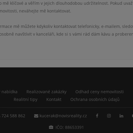
 mě klíčové a věřím v jejich dlouhodobou udržitelnost. Pokud uvaž
movitosti, neváhejte mě kontaktovat.
ormace mě můžete kdykoliv kontaktovat telefonicky, e-mailem, sledo
 osobně navštívit v kanceláři, kde si s vámi rád dám kávu a prober
 nabídka
Realizované zakázky
Odhad ceny nemovitosti
Realitní tipy
Kontakt
Ochrana osobních údajů
724 588 862
kucerak@novisreality.cz
IČO: 88653391