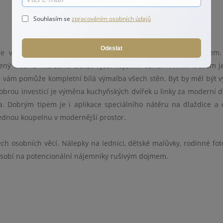
Souhlasím se
zpracováním osobních údajů
Odeslat
je vhodné, věnovat čas přípravě nemovitosti před pronájmem
ený interiér má šanci získat vyšší nájemní cenu. Prvním krokem je
om vám pomůže kompletní bílá výmalba všech stěn. Byt by měl být 
brou investicí je výměna kuchyňských dvířek u linky za moderní d
ra. Dobrým tipem je i aplikace speciálního nátěru na dlaždice a 
ednou koupelnu v modernější prostor.
 osobních věcí. Nálepky na lednici, dětské malůvky, rodinné foto
ůsobí na potencionální nájemníky rušivým dojmem.