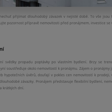
nechuť přijímat dlouhodobý závazek v nejisté době. To vše jsou f
jte pozornost přípravě nemovitosti před pronájmem, investice se v
ní
vní svědky propadu poptávky po vlastním bydlení. Brzy se tren
 nyní soustřeďuje okolo nemovitostí k pronájmu. Zájem o pronájmy 
eb hypotečních úvěrů, doufají v pokles cen nemovitostí k prodeji, 
dlouhodobé závazky. Pronájem představuje flexibilní bydlení, nemo
 krátkých dní.