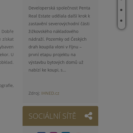
Developerská společnost Penta
REALITNÍ TIPY
Real Estate udělala další krok k
KONTAKT
zastavění severovýchodní části
žižkovského nákladového
. Dobře
nádraží. Pozemky od Českých
 získat
drah koupila vloni v říjnu –
vybaven
první etapu projektu na
ekor. U
výstavbu bytových domů už
obklad.
nabízí ke koupi, s...
grafie,
Zdroj:
IHNED.cz
SOCIÁLNÍ SÍTĚ