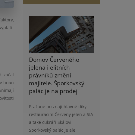
aktory,
yplatí.
Domov Červeného
jelena i elitních
právníků změní
d začal
majitele. Šporkovský
je hnán
palác je na prodej
vnímají
vitosti
Pražané ho znají hlavně díky
restauracím Červený jelen a SIA
a také cukráři Skálovi.
Šporkovský palác je ale