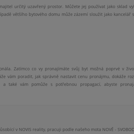
jitel určitý uzavřený prostor. Můžete jej používat jako sklad vy
případě většího bytového domu může zázemí sloužit jako kancelář 
onála. Zatímco co vy pronajímáte svůj byt možná poprvé v živo
káže vám poradit, jak správně nastavit cenu pronájmu, dokáže ro
 a také vám pomůže s potřebnou propagací, abyste pronaja
 působící v NOVIS reality, pracuji podle našeho mota NOVĚ - SVOBO