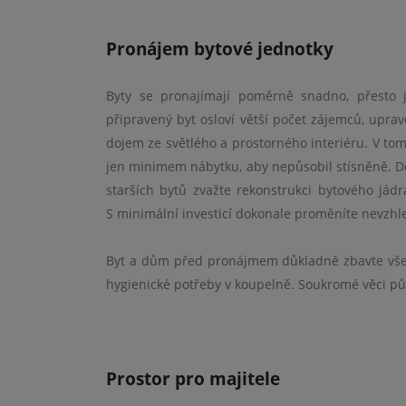
Pronájem bytové jednotky
Byty se pronajímají poměrně snadno, přesto 
připravený byt osloví větší počet zájemců, uprav
dojem ze světlého a prostorného interiéru. V t
jen minimem nábytku, aby nepůsobil stísněně. Do
starších bytů zvažte rekonstrukci bytového jád
S minimální investicí dokonale proměníte nevzhl
Byt a dům před pronájmem důkladně zbavte všech
hygienické potřeby v koupelně. Soukromé věci p
Prostor pro majitele