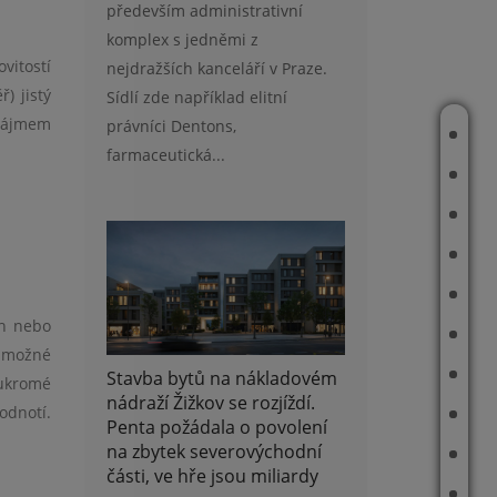
především administrativní
komplex s jedněmi z
vitostí
nejdražších kanceláří v Praze.
) jistý
Sídlí zde například elitní
nájmem
právníci Dentons,
ÚVOD
farmaceutická...
O MNĚ
NOVÉ NEMOVITOSTI
TOP NABÍDKA
REALIZOVANÉ ZAKÁZKY
ch nebo
ODHAD CENY NEMOVITOSTI
í možné
REFERENCE
Stavba bytů na nákladovém
oukromé
nádraží Žižkov se rozjíždí.
odnotí.
ROBOT
Penta požádala o povolení
na zbytek severovýchodní
E-BOOK
části, ve hře jsou miliardy
ČLÁNKY