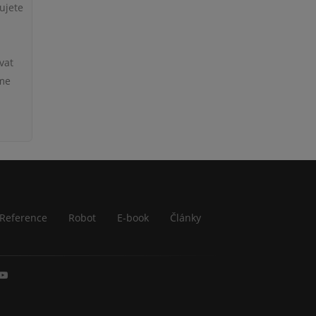
ujete
vat
eme
Reference
Robot
E-book
Články