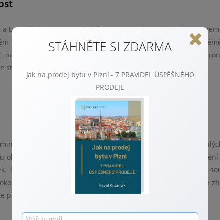
ost
a bezpečná investice. Volné finanční prostředky je možné do nemo
ném prodeji nebo nemovitost pronajímat a mít každý měsíc (téměř
STÁHNĚTE SI ZDARMA
nabídnuty rodinné domy, byty i rekreační objekty. Před pro
žte stavební úpravy nebo změnu dispozičního uspořádání.
Jak na prodej bytu v Plzni - 7 PRAVIDEL ÚSPĚŠNÉHO
PRODEJE
minimálně, největší zájem je na trhu o bytové jednotky o malý
ou obytnou plochou přizvěte na radu architekta a zvažte, zda nen
. Samozřejmostí je vlastní sociální zařízení, vlastní vstup a s
okou finanční investici, vložené peněžní prostředky se ale lépe zh
pronajímat například 5 malých bytových jednotek.