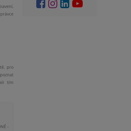
bavení,
správce
tě, pro
zpoznat
li tím
DNĚ -