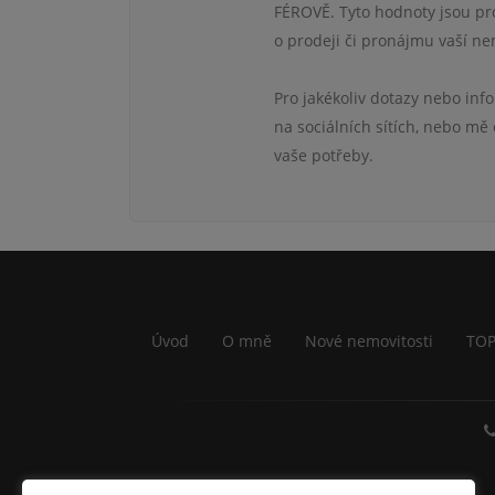
FÉROVĚ. Tyto hodnoty jsou pro
o prodeji či pronájmu vaší ne
Pro jakékoliv dotazy nebo inf
na sociálních sítích, nebo mě
vaše potřeby.
Úvod
O mně
Nové nemovitosti
TOP