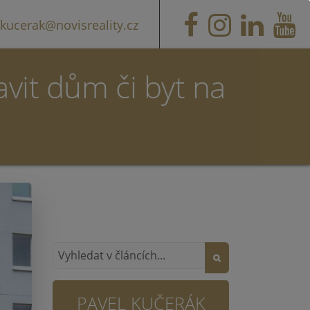
kucerak@novisreality.cz
avit dům či byt na
PAVEL KUČERÁK