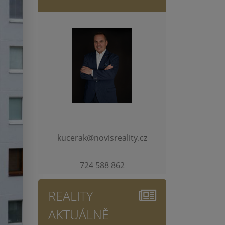
kucerak@novisreality.cz
724 588 862
REALITY
AKTUÁLNĚ