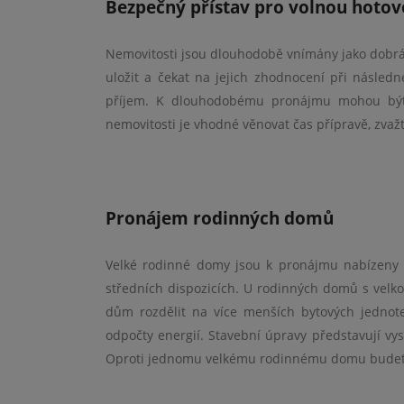
Bezpečný přístav pro volnou hotov
Nemovitosti jsou dlouhodobě vnímány jako dobrá 
uložit a čekat na jejich zhodnocení při násled
příjem. K dlouhodobému pronájmu mohou být 
nemovitosti je vhodné věnovat čas přípravě, zva
Pronájem rodinných domů
Velké rodinné domy jsou k pronájmu nabízeny 
středních dispozicích. U rodinných domů s velk
dům rozdělit na více menších bytových jednotek
odpočty energií. Stavební úpravy představují vys
Oproti jednomu velkému rodinnému domu budete 