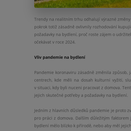
Trendy na realitním trhu odhalují výrazné změny
pokrok totiž zásadně ovlivnily rozhodování kupuj
požadavky na bydlení, proč roste zájem o udrži
očekávat v roce 2024.
Vliv pandemie na bydlení
Pandemie koronaviru zásadně změnila způsob, jak
centrech, kde měli na dosah kulturní vyžití, s
v situaci, kdy byli nuceni pracovat z domova. Tent
jejich skutečné potřeby a požadavky na bydlení.
Jedním z hlavních důsledků pandemie je proto zvý
pro práci z domova. Dalším důležitým faktorem je 
bydlení mělo blízko k přírodě, nebo aby měl jeji