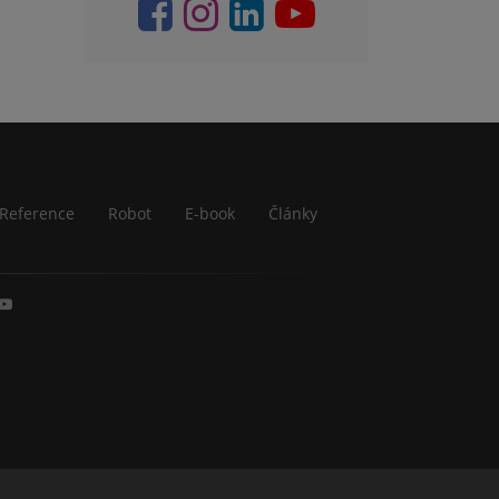
Reference
Robot
E-book
Články