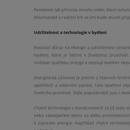
Pandemie tak přinesla mnoho změn, které ovlivn
dlouhodobé a realitní trh se jim bude muset přiz
Udržitelnost a technologie v bydlení
Rostoucí důraz na ekologii a udržitelnost výrazně
bydlení, které je šetrné k životnímu prostřed
snižovat spotřebu energií a zlepšují komfort obyv
Energetická účinnost je jedním z hlavních kritéri
spotřebiči a solárními panely. Tato opatření nej
životního prostředí. Stále populárnější jsou i eko
Chytré technologie v domácnostech se již staly 
nebo zabezpečení domu na dálku prostřednictvím m
k úsporám energie. Například chytré termostaty