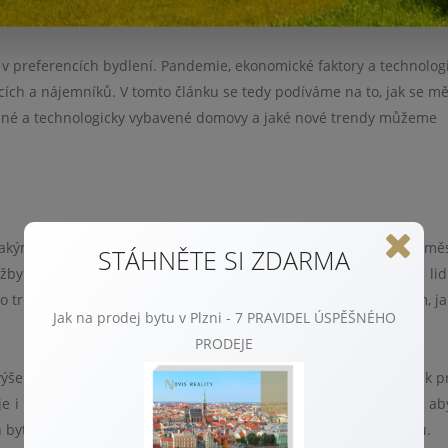
 v preferencích bydlení. Pandemie, ekonomické faktory a technolog
ících a nájemníků. V tomto článku se tedy podíváme na to, jak se m
telné a technologicky vybavené domovy a jaké nové trendy můžeme
ým lidé přistupují k bydlení. Dříve lidé preferovali bydlení v mě
STÁHNĚTE SI ZDARMA
lužby i svoji kancelář. Avšak s nástupem pandemie se mnoho lidí
o trend home office způsobil, že lidé začali více přemýšlet o tom, j
Jak na prodej bytu v Plzni - 7 PRAVIDEL ÚSPĚŠNÉHO
PRODEJE
šený zájem o větší byty a rodinné domy, které nabízejí dostatek p
i větší důraz na kvalitu života a zdraví. Lidé více dbají na to, aby
ch byt alespoň balkon, kde mohou trávit čas na čerstvém vzduchu.