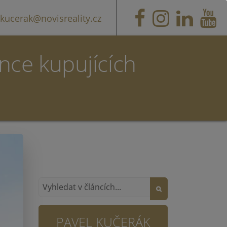
kucerak@novisreality.cz
nce kupujících
PAVEL KUČERÁK