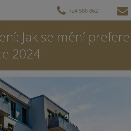
724 588 862
ní: Jak se mění prefere
ce 2024