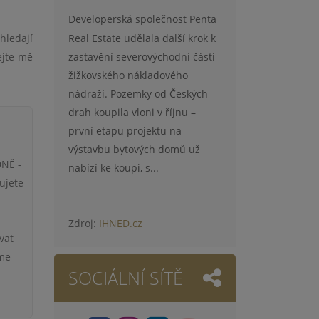
Developerská společnost Penta
Real Estate udělala další krok k
hledají
zastavění severovýchodní části
ejte mě
žižkovského nákladového
nádraží. Pozemky od Českých
drah koupila vloni v říjnu –
první etapu projektu na
výstavbu bytových domů už
DNĚ -
nabízí ke koupi, s...
ujete
Zdroj:
IHNED.cz
vat
eme
SOCIÁLNÍ SÍTĚ