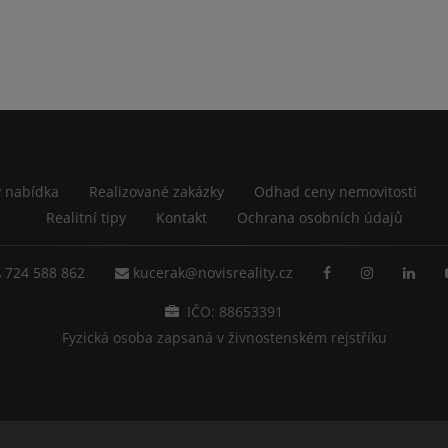
 nabídka
Realizované zakázky
Odhad ceny nemovitosti
Realitní tipy
Kontakt
Ochrana osobních údajů
724 588 862
kucerak@novisreality.cz
IČO: 88653391
Fyzická osoba zapsaná v živnostenském rejstříku