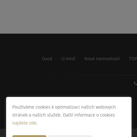
Úvod
O mně
Nové nemovitosti
TOP
Používáme cookies k optimalizaci našich webových
stránek a našich služeb. Další informace o cookies
najdete zde
.