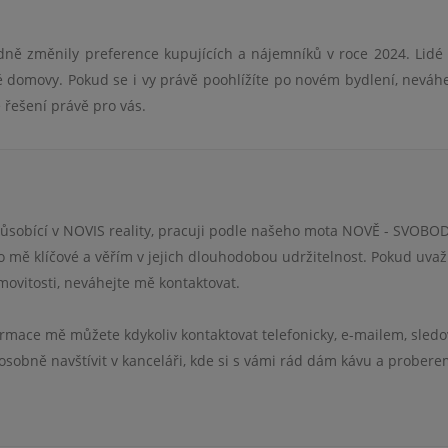
dně změnily preference kupujících a nájemníků v roce 2024. Lidé 
né domovy. Pokud se i vy právě poohlížíte po novém bydlení, neváh
 řešení právě pro vás.
 působící v NOVIS reality, pracuji podle našeho mota NOVĚ - SVOBO
 mě klíčové a věřím v jejich dlouhodobou udržitelnost. Pokud uvaž
movitosti, neváhejte mě kontaktovat.
ormace mě můžete kdykoliv kontaktovat telefonicky, e-mailem, sledo
 osobně navštívit v kanceláři, kde si s vámi rád dám kávu a prober