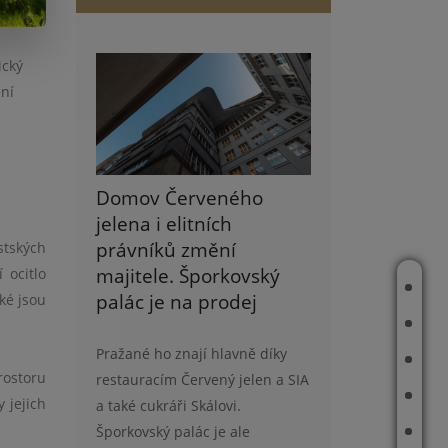
ický
ění
Domov Červeného
jelena i elitních
právníků změní
stských
majitele. Šporkovský
 ocitlo
ÚVOD
palác je na prodej
aké jsou
O MNĚ
Pražané ho znají hlavně díky
NOVÉ NEMOVITOSTI
rostoru
restauracím Červený jelen a SIA
TOP NABÍDKA
 jejich
a také cukráři Skálovi.
Šporkovský palác je ale
REALIZOVANÉ ZAKÁZKY