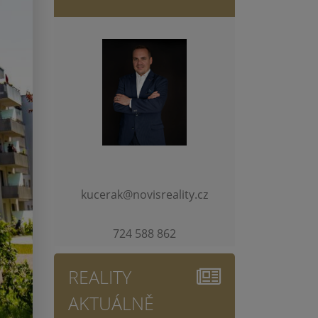
kucerak@novisreality.cz
724 588 862
REALITY
AKTUÁLNĚ