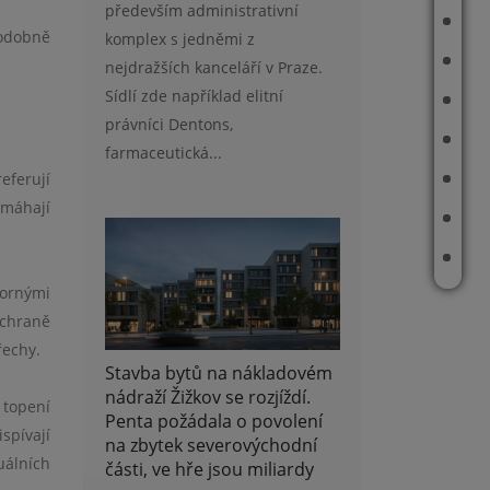
především administrativní
ODHAD CENY NEMOVITOSTI
podobně
komplex s jedněmi z
REFERENCE
nejdražších kanceláří v Praze.
Sídlí zde například elitní
ROBOT
právníci Dentons,
E-BOOK
farmaceutická...
eferují
ČLÁNKY
omáhají
REALITNÍ TIPY
KONTAKT
pornými
ochraně
řechy.
Stavba bytů na nákladovém
nádraží Žižkov se rozjíždí.
 topení
Penta požádala o povolení
spívají
na zbytek severovýchodní
uálních
části, ve hře jsou miliardy