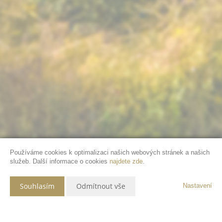
Používáme cookies k optimalizaci našich webových stránek a našich
služeb. Další informace o cookies
najdete zde
.
Souhlasím
Odmítnout vše
Nastavení